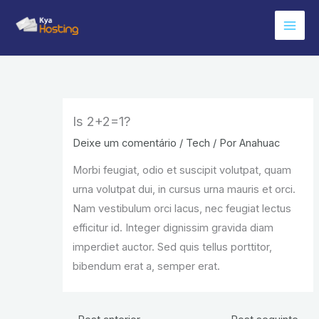
Ir
para
o
conteúdo
Is 2+2=1?
Deixe um comentário
/
Tech
/ Por
Anahuac
Morbi feugiat, odio et suscipit volutpat, quam
urna volutpat dui, in cursus urna mauris et orci.
Nam vestibulum orci lacus, nec feugiat lectus
efficitur id. Integer dignissim gravida diam
imperdiet auctor. Sed quis tellus porttitor,
bibendum erat a, semper erat.